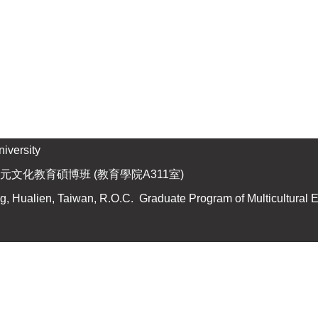
versity
元文化教育碩博班 (教育學院A311室)
 Hualien, Taiwan, R.O.C. Graduate Program of Multicultural 