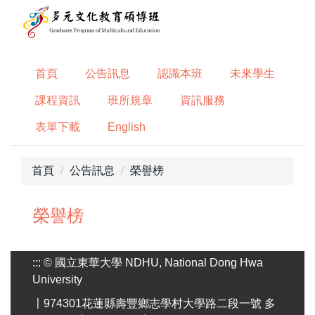
跳
到
主
要
首頁
公告訊息
認識本班
未來學生
內
容
課程資訊
班所規章
資訊服務
區
表單下載
English
首頁
公告訊息
榮譽榜
榮譽榜
:::
© 國立東華大學 NDHU, National Dong Hwa
University
〡974301花蓮縣壽豐鄉志學村大學路二段一號 多