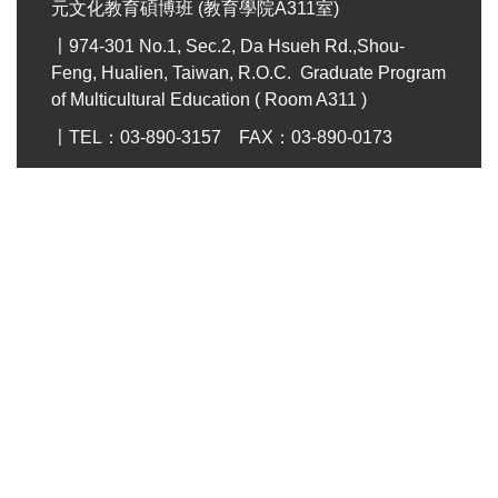
元文化教育碩博班 (教育學院A311室)
〡974-301 No.1, Sec.2, Da Hsueh Rd.,Shou-
Feng, Hualien, Taiwan, R.O.C. Graduate Program
of Multicultural Education ( Room A311 )
〡TEL：03-890-3157 FAX：03-890-0173