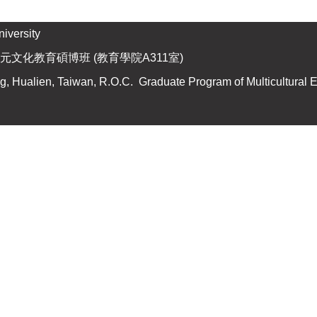
versity
元文化教育碩博班 (教育學院A311室)
 Hualien, Taiwan, R.O.C. Graduate Program of Multicultural 