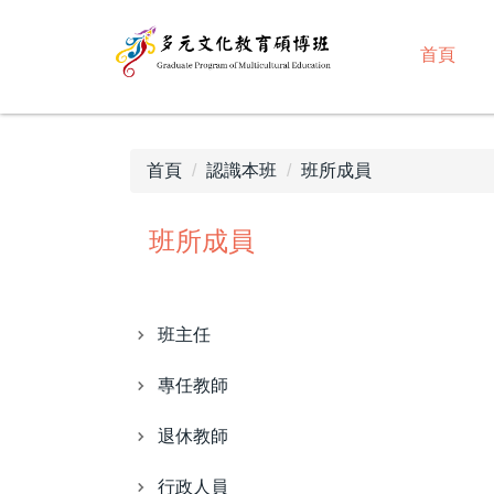
跳
到
首頁
主
要
內
容
首頁
認識本班
班所成員
區
班所成員
班主任
專任教師
退休教師
行政人員