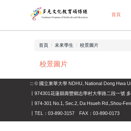
跳
到
首頁
主
要
內
容
首頁
未來學生
校景圖片
區
校景圖片
:::
© 國立東華大學 NDHU, National Dong Hwa Uni
〡974301花蓮縣壽豐鄉志學村大學路二段一號 多
〡974-301 No.1, Sec.2, Da Hsueh Rd.,Shou-Feng,
〡TEL：03-890-3157 FAX：03-890-0173