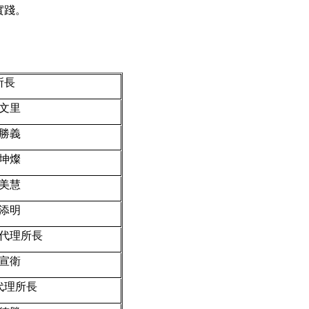
實踐。
所長
文里
勝義
坤燦
美慧
添明
代理所長
宣衛
代理所長