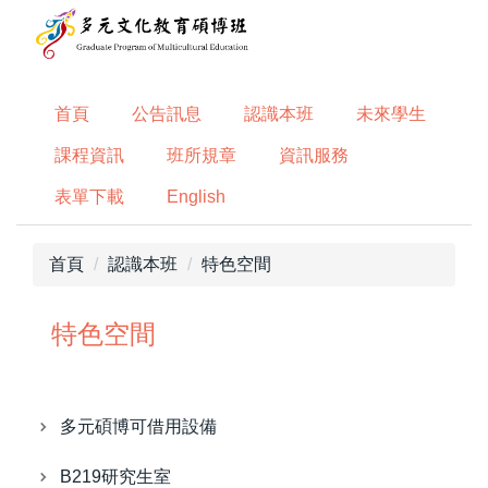
跳
到
主
要
首頁
公告訊息
認識本班
未來學生
內
容
課程資訊
班所規章
資訊服務
區
表單下載
English
首頁
認識本班
特色空間
特色空間
多元碩博可借用設備
B219研究生室