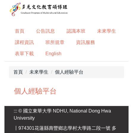
跳
到
主
要
首頁
公告訊息
認識本班
未來學生
內
容
課程資訊
班所規章
資訊服務
區
表單下載
English
首頁
未來學生
個人經驗平台
個人經驗平台
:::
© 國立東華大學 NDHU, National Dong Hwa
University
〡974301花蓮縣壽豐鄉志學村大學路二段一號 多