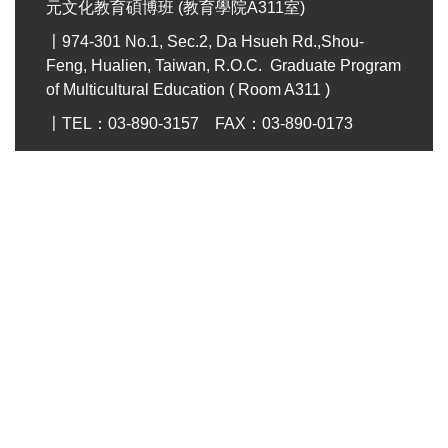
元文化教育碩博班 (教育學院A311室)
〡974-301 No.1, Sec.2, Da Hsueh Rd.,Shou-
Feng, Hualien, Taiwan, R.O.C. Graduate Program
of Multicultural Education ( Room A311 )
〡TEL：03-890-3157 FAX：03-890-0173