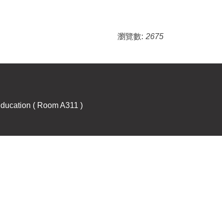
瀏覽數:
2675
Education ( Room A311 )