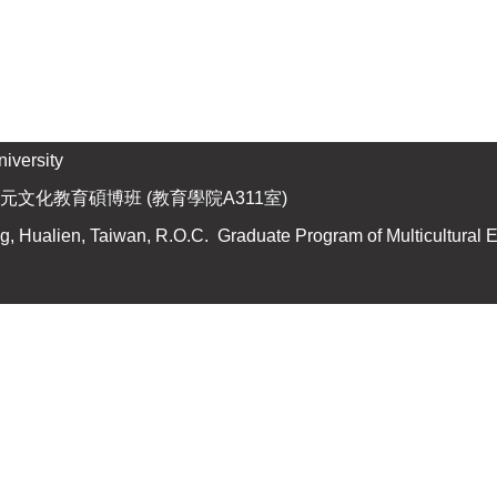
versity
元文化教育碩博班 (教育學院A311室)
 Hualien, Taiwan, R.O.C. Graduate Program of Multicultural 